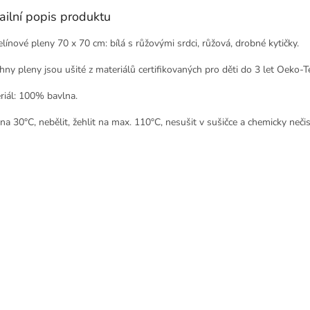
ailní popis produktu
línové pleny 70 x 70 cm: bílá s růžovými srdci, růžová, drobné kytičky.
hny pleny jsou ušité z materiálů certifikovaných pro děti do 3 let Oeko-Te
riál: 100% bavlna.
na 30°C, nebělit, žehlit na max. 110°C, nesušit v sušičce a chemicky nečist