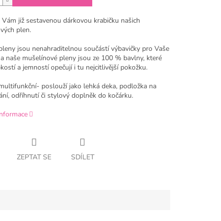
 Vám již sestavenou dárkovou krabičku našich
vých plen.
pleny jsou nenahraditelnou součástí výbavičky pro Vaše
a naše mušelínové pleny jsou ze 100 % bavlny, které
ostí a jemností opečují i tu nejcitlivější pokožku.
multifunkční- poslouží jako lehká deka, podložka na
ní, odříhnutí či stylový doplněk do kočárku.
informace
ZEPTAT SE
SDÍLET