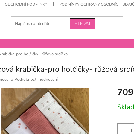
OBCHODNÍ PODMÍNKY
PODMÍNKY OCHRANY OSOBNÍCH ÚDAJ
HLEDAT
rabička-pro holčičky- růžová srdíčka
ová krabička-pro holčičky- růžová srdí
né
noceno
Podrobnosti hodnocení
ní
709
u
Měrná
Skla
cena:
k.