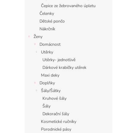
Čepice ze žebrovaného úpletu
Čelenky
Dětské pončo
Nákrčník
Ženy
Domácnost
Utěrky
Utěrky- jednotlivě
Dárkové krabičky utěrek
Maxi deky
Doplňky
Šály/Šátky
Kruhové šály
Šály
Dekorační šály
Kosmetické ručníky
Porodnické pásy