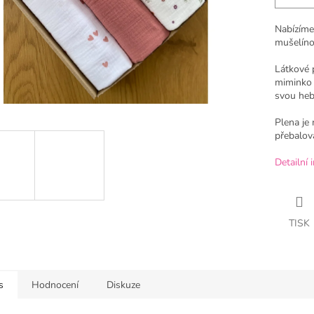
Nabízíme
mušelíno
Látkové 
miminko 
svou hebk
Plena je 
přebalová
Detailní 
TISK
s
Hodnocení
Diskuze