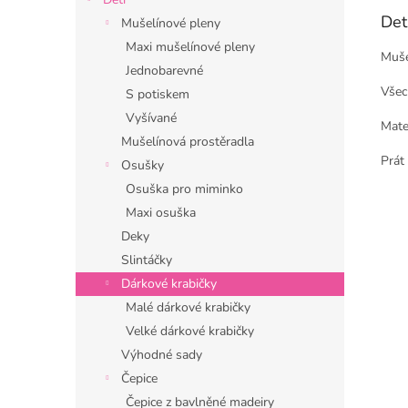
Det
Mušelínové pleny
Maxi mušelínové pleny
Muše
Jednobarevné
Všec
S potiskem
Vyšívané
Mate
Mušelínová prostěradla
Prát 
Osušky
Osuška pro miminko
Maxi osuška
Deky
Slintáčky
Dárkové krabičky
Malé dárkové krabičky
Velké dárkové krabičky
Výhodné sady
Čepice
Čepice z bavlněné madeiry