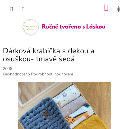
Přejít
NÁKU
na
obsah
KOŠÍK
Dárková krabička s dekou a
osuškou- tmavě šedá
2006
Průměrné
Neohodnoceno
Podrobnosti hodnocení
hodnocení
produktu
je
0,0
z
5
hvězdiček.