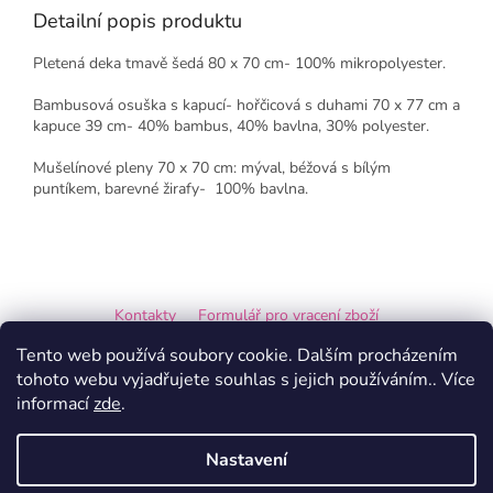
Detailní popis produktu
Pletená deka tmavě šedá 80 x 70 cm- 100% mikropolyester.
Bambusová osuška s kapucí- hořčicová s duhami 70 x 77 cm a
kapuce 39 cm- 40% bambus, 40% bavlna, 30% polyester.
Mušelínové pleny 70 x 70 cm: m
ýval, béžová s bílým
puntíkem, barevné žirafy
-
100% bavlna.
Z
á
Kontakty
Formulář pro vracení zboží
p
a
Formulář pro reklamaci
Tento web používá soubory cookie. Dalším procházením
t
tohoto webu vyjadřujete souhlas s jejich používáním.. Více
í
informací
zde
.
Vytvořil Shoptet
Nastavení