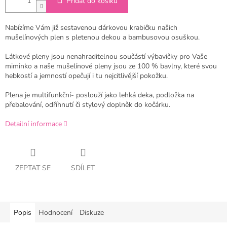
Přidat do košíku
Nabízíme Vám již sestavenou dárkovou krabičku našich
mušelínových plen s pletenou dekou a bambusovou osuškou.
Látkové pleny jsou nenahraditelnou součástí výbavičky pro Vaše
miminko a naše mušelínové pleny jsou ze 100 % bavlny, které svou
hebkostí a jemností opečují i tu nejcitlivější pokožku.
Plena je multifunkční- poslouží jako lehká deka, podložka na
přebalování, odříhnutí či stylový doplněk do kočárku.
Detailní informace
ZEPTAT SE
SDÍLET
Popis
Hodnocení
Diskuze