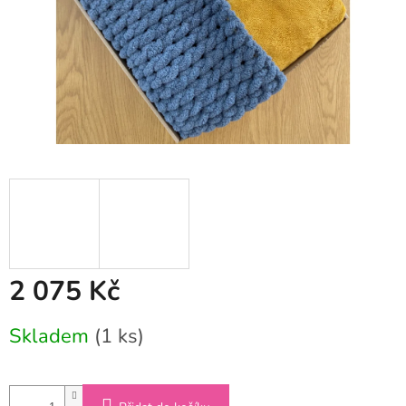
2 075 Kč
Měrná
Skladem
(1 ks)
cena: