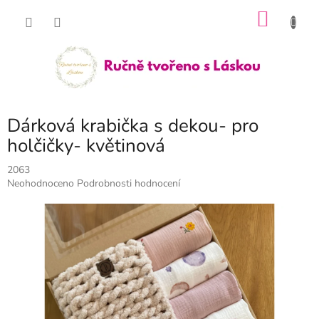
Přejít
NÁKU
na
obsah
KOŠÍK
Dárková krabička s dekou- pro
holčičky- květinová
2063
Průměrné
Neohodnoceno
Podrobnosti hodnocení
hodnocení
produktu
je
0,0
z
5
hvězdiček.