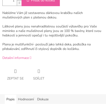
Přidat do košíku
Nabízíme Vám již sestavenou dárkovou krabičku našich
mušelínových plen s pletenou dekou.
Látkové pleny jsou nenahraditelnou součástí výbavičky pro Vaše
miminko a naše mušelínové pleny jsou ze 100 % bavlny, které svou
hebkostí a jemností opečují i tu nejcitlivější pokožku.
Plena je multifunkční- poslouží jako lehká deka, podložka na
přebalování, odříhnutí či stylový doplněk do kočárku.
Detailní informace
ZEPTAT SE
SDÍLET
Popis
Hodnocení
Diskuze