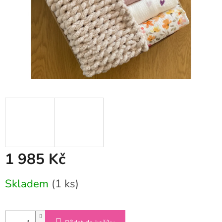
1 985 Kč
Měrná
Skladem
(1 ks)
cena: