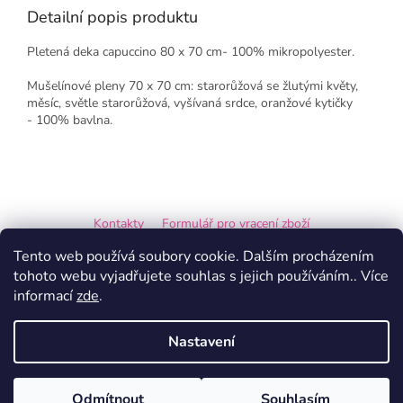
Detailní popis produktu
Pletená deka capuccino 80 x 70 cm- 100% mikropolyester.
Mušelínové pleny 70 x 70 cm: starorůžová se žlutými květy,
měsíc, světle starorůžová, vyšívaná srdce, oranžové kytičky
-
100% bavlna.
Z
á
Kontakty
Formulář pro vracení zboží
p
a
Formulář pro reklamaci
Tento web používá soubory cookie. Dalším procházením
t
tohoto webu vyjadřujete souhlas s jejich používáním.. Více
í
informací
zde
.
Vytvořil Shoptet
Nastavení
Copyright 2026
Ručně tvořeno s Láskou
. Všechna práva
Odmítnout
Souhlasím
vyhrazena.