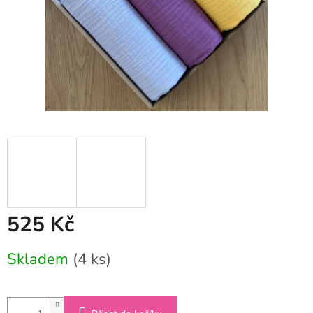
525 Kč
Měrná
Skladem
(4 ks)
cena: