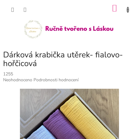
Přejít
NÁKU
na
obsah
KOŠÍK
Dárková krabička utěrek- fialovo-
hořčicová
1255
Průměrné
Neohodnoceno
Podrobnosti hodnocení
hodnocení
produktu
je
0,0
z
5
hvězdiček.