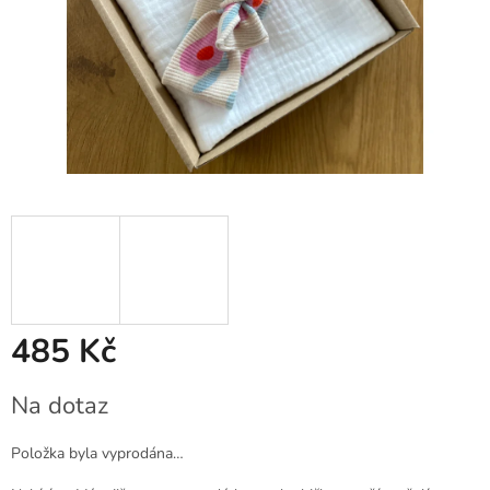
485 Kč
Měrná
Na dotaz
cena:
Položka byla vyprodána…