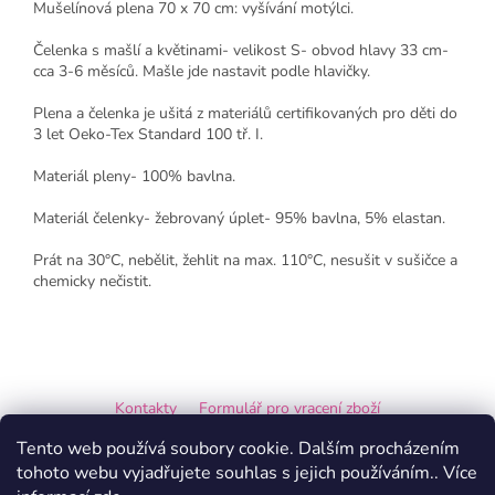
Mušelínová plena 70 x 70 cm: vyšívání motýlci.
Čelenka s mašlí a květinami- velikost S- obvod hlavy 33 cm-
cca 3-6 měsíců. Mašle jde nastavit podle hlavičky.
Plena a čelenka je ušitá z materiálů certifikovaných pro děti do
3 let Oeko-Tex Standard 100 tř. I.
Materiál pleny- 100% bavlna.
Materiál čelenky- žebrovaný úplet- 95% bavlna, 5% elastan.
Prát na 30°C, nebělit, žehlit na max. 110°C, nesušit v sušičce a
chemicky nečistit.
Z
á
Kontakty
Formulář pro vracení zboží
p
a
Formulář pro reklamaci
Tento web používá soubory cookie. Dalším procházením
t
tohoto webu vyjadřujete souhlas s jejich používáním.. Více
í