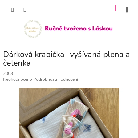
Přejít
NÁKU
na
obsah
KOŠÍK
Dárková krabička- vyšívaná plena a
čelenka
2003
Průměrné
Neohodnoceno
Podrobnosti hodnocení
hodnocení
produktu
je
0,0
z
5
hvězdiček.