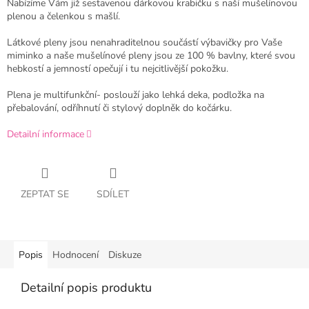
Nabízíme Vám již sestavenou dárkovou krabičku s naší mušelínovou
plenou a čelenkou s mašlí.
Látkové pleny jsou nenahraditelnou součástí výbavičky pro Vaše
miminko a naše mušelínové pleny jsou ze 100 % bavlny, které svou
hebkostí a jemností opečují i tu nejcitlivější pokožku.
Plena je multifunkční- poslouží jako lehká deka, podložka na
přebalování, odříhnutí či stylový doplněk do kočárku.
Detailní informace
ZEPTAT SE
SDÍLET
Popis
Hodnocení
Diskuze
Detailní popis produktu