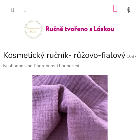
Přejít
NÁKU
na
obsah
KOŠÍK
Kosmetický ručník- růžovo-fialový
1687
Průměrné
Neohodnoceno
Podrobnosti hodnocení
hodnocení
produktu
je
0,0
z
5
hvězdiček.