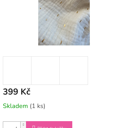
399 Kč
Měrná
Skladem
(1 ks)
cena: