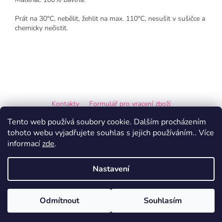
Prát na 30°C, nebělit, žehlit na max. 110°C, nesušit v sušičce a
chemicky nečistit.
Z
á
Kontakty
Formulář pro vracení zboží
p
a
Formulář pro reklamaci
Tento web používá soubory cookie. Dalším procházením
t
tohoto webu vyjadřujete souhlas s jejich používáním.. Více
í
informací
zde
.
Vytvořil Shoptet
Nastavení
Copyright 2026
Ručně tvořeno s Láskou
. Všechna práva
Odmítnout
Souhlasím
vyhrazena.