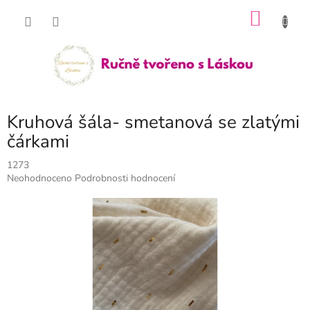
Přejít
NÁKU
na
obsah
KOŠÍK
Kruhová šála- smetanová se zlatými
čárkami
1273
Průměrné
Neohodnoceno
Podrobnosti hodnocení
hodnocení
produktu
je
0,0
z
5
hvězdiček.