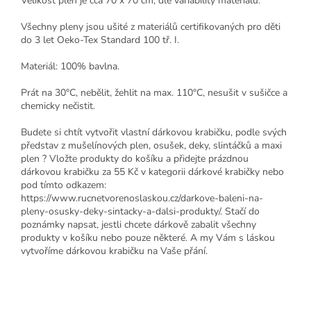
Velikost plen je cca 70 x 70 cm, dle variability materiálu.
Všechny pleny jsou ušité z materiálů certifikovaných pro děti
do 3 let Oeko-Tex Standard 100 tř. I.
Materiál: 100% bavlna.
Prát na 30°C, nebělit, žehlit na max. 110°C, nesušit v sušičce a
chemicky nečistit.
Budete si chtít vytvořit vlastní dárkovou krabičku, podle svých
představ z mušelínových plen, osušek, deky, slintáčků a maxi
plen ? Vložte produkty do košíku a přidejte prázdnou
dárkovou krabičku za 55 Kč v kategorii dárkové krabičky nebo
pod tímto odkazem:
https://www.rucnetvorenoslaskou.cz/darkove-baleni-na-
pleny-osusky-deky-sintacky-a-dalsi-produkty/. Stačí do
poznámky napsat, jestli chcete dárkově zabalit všechny
produkty v košíku nebo pouze některé. A my Vám s láskou
vytvoříme dárkovou krabičku na Vaše přání.