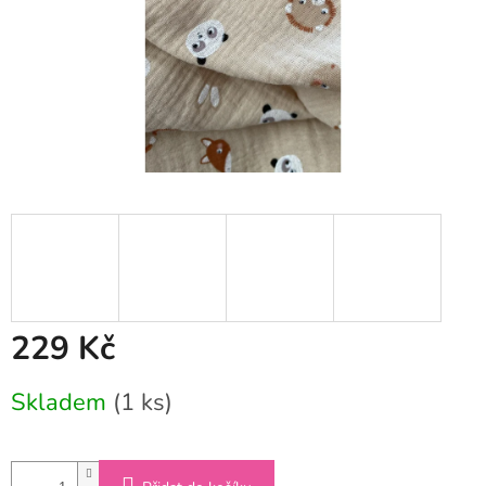
229 Kč
Měrná
Skladem
(1 ks)
cena: