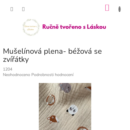
Přejít
NÁKU
na
obsah
KOŠÍK
Mušelínová plena- béžová se
zvířátky
1204
Průměrné
Neohodnoceno
Podrobnosti hodnocení
hodnocení
produktu
je
0,0
z
5
hvězdiček.