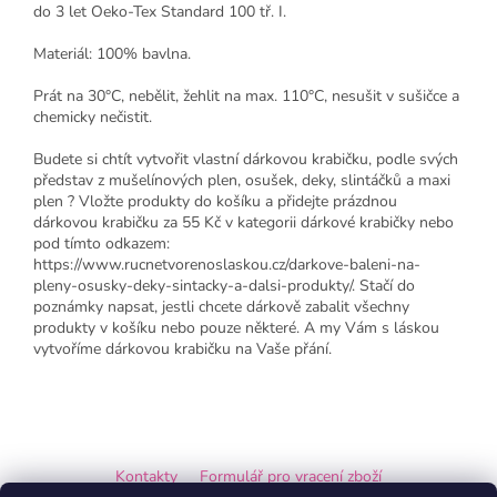
do 3 let Oeko-Tex Standard 100 tř. I.
Materiál: 100% bavlna.
Prát na 30°C, nebělit, žehlit na max. 110°C, nesušit v sušičce a
chemicky nečistit.
Budete si chtít vytvořit vlastní dárkovou krabičku, podle svých
představ z mušelínových plen, osušek, deky, slintáčků a maxi
plen ? Vložte produkty do košíku a přidejte prázdnou
dárkovou krabičku za 55 Kč v kategorii dárkové krabičky nebo
pod tímto odkazem:
https://www.rucnetvorenoslaskou.cz/darkove-baleni-na-
pleny-osusky-deky-sintacky-a-dalsi-produkty/. Stačí do
poznámky napsat, jestli chcete dárkově zabalit všechny
produkty v košíku nebo pouze některé. A my Vám s láskou
vytvoříme dárkovou krabičku na Vaše přání.
Z
á
Kontakty
Formulář pro vracení zboží
p