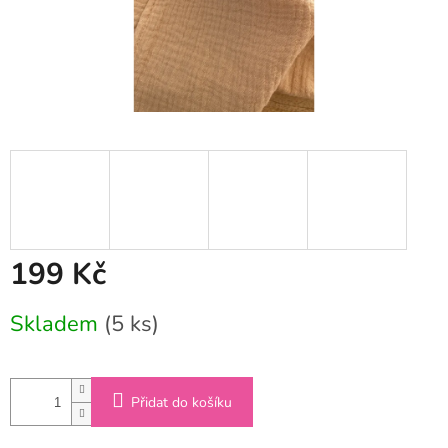
199 Kč
Měrná
Skladem
(5 ks)
cena:
Přidat do košíku