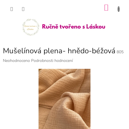
Přejít
NÁKU
na
obsah
KOŠÍK
Mušelínová plena- hnědo-béžová
805
Průměrné
Neohodnoceno
Podrobnosti hodnocení
hodnocení
produktu
je
0,0
z
5
hvězdiček.