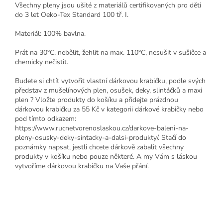
Všechny pleny jsou ušité z materiálů certifikovaných pro děti
do 3 let Oeko-Tex Standard 100 tř. I.
Materiál: 100% bavlna.
Prát na 30°C, nebělit, žehlit na max. 110°C, nesušit v sušičce a
chemicky nečistit.
Budete si chtít vytvořit vlastní dárkovou krabičku, podle svých
představ z mušelínových plen, osušek, deky, slintáčků a maxi
plen ? Vložte produkty do košíku a přidejte prázdnou
dárkovou krabičku za 55 Kč v kategorii dárkové krabičky nebo
pod tímto odkazem:
https://www.rucnetvorenoslaskou.cz/darkove-baleni-na-
pleny-osusky-deky-sintacky-a-dalsi-produkty/. Stačí do
poznámky napsat, jestli chcete dárkově zabalit všechny
produkty v košíku nebo pouze některé. A my Vám s láskou
vytvoříme dárkovou krabičku na Vaše přání.
Z