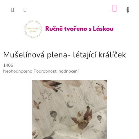
Přejít
NÁKU
na
obsah
KOŠÍK
Mušelínová plena- létající králíček
1406
Průměrné
Neohodnoceno
Podrobnosti hodnocení
hodnocení
produktu
je
0,0
z
5
hvězdiček.