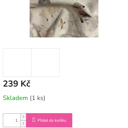
239 Kč
Měrná
Skladem
(1 ks)
cena:
Přidat do košíku