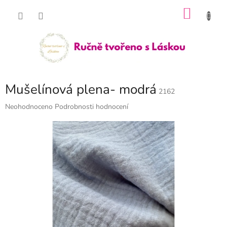
Přejít
NÁKU
na
obsah
KOŠÍK
Mušelínová plena- modrá
2162
Průměrné
Neohodnoceno
Podrobnosti hodnocení
hodnocení
produktu
je
0,0
z
5
hvězdiček.