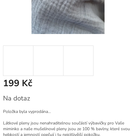
199 Kč
Měrná
Na dotaz
cena:
Položka byla vyprodána…
Látkové pleny jsou nenahraditelnou součástí výbavičky pro Vaše
miminko a naše mušelínové pleny jsou ze 100 % bavlny, které svou
hebkostí a jemností opečují i tu nejcitlivější pokožku.