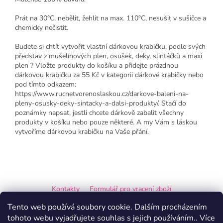
Prát na 30°C, nebělit, žehlit na max. 110°C, nesušit v sušičce a
chemicky nečistit.
Budete si chtít vytvořit vlastní dárkovou krabičku, podle svých
představ z mušelínových plen, osušek, deky, slintáčků a maxi
plen ? Vložte produkty do košíku a přidejte prázdnou
dárkovou krabičku za 55 Kč v kategorii dárkové krabičky nebo
pod tímto odkazem:
https://www.rucnetvorenoslaskou.cz/darkove-baleni-na-
pleny-osusky-deky-sintacky-a-dalsi-produkty/. Stačí do
poznámky napsat, jestli chcete dárkově zabalit všechny
produkty v košíku nebo pouze některé. A my Vám s láskou
vytvoříme dárkovou krabičku na Vaše přání.
Z
á
Kontakty
Formulář pro vracení zboží
p
a
Formulář pro reklamaci
Tento web používá soubory cookie. Dalším procházením
t
tohoto webu vyjadřujete souhlas s jejich používáním.. Více