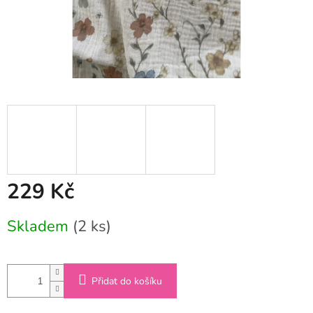
229 Kč
Měrná
Skladem
(2 ks)
cena:
Přidat do košíku