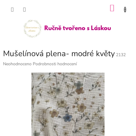
Přejít
NÁKU
na
obsah
KOŠÍK
Mušelínová plena- modré květy
2132
Průměrné
Neohodnoceno
Podrobnosti hodnocení
hodnocení
produktu
je
0,0
z
5
hvězdiček.