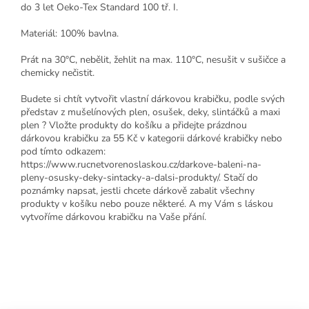
do 3 let Oeko-Tex Standard 100 tř. I.
Materiál: 100% bavlna.
Prát na 30°C, nebělit, žehlit na max. 110°C, nesušit v sušičce a
chemicky nečistit.
Budete si chtít vytvořit vlastní dárkovou krabičku, podle svých
představ z mušelínových plen, osušek, deky, slintáčků a maxi
plen ? Vložte produkty do košíku a přidejte prázdnou
dárkovou krabičku za 55 Kč v kategorii dárkové krabičky nebo
pod tímto odkazem:
https://www.rucnetvorenoslaskou.cz/darkove-baleni-na-
pleny-osusky-deky-sintacky-a-dalsi-produkty/. Stačí do
poznámky napsat, jestli chcete dárkově zabalit všechny
produkty v košíku nebo pouze některé. A my Vám s láskou
vytvoříme dárkovou krabičku na Vaše přání.
Z