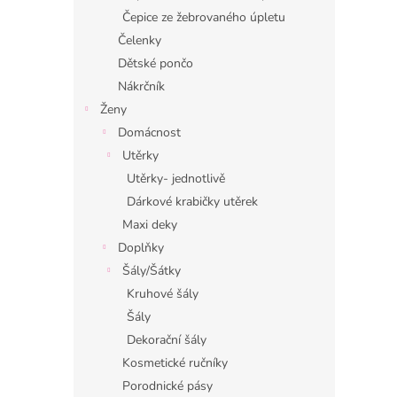
Čepice ze žebrovaného úpletu
Čelenky
Dětské pončo
Nákrčník
Ženy
Domácnost
Utěrky
Utěrky- jednotlivě
Dárkové krabičky utěrek
Maxi deky
Doplňky
Šály/Šátky
Kruhové šály
Šály
Dekorační šály
Kosmetické ručníky
Porodnické pásy