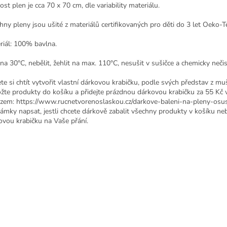
ost plen je cca 70 x 70 cm, dle variability materiálu.
hny pleny jsou ušité z materiálů certifikovaných pro děti do 3 let Oeko-Te
riál: 100% bavlna.
na 30°C, nebělit, žehlit na max. 110°C, nesušit v sušičce a chemicky nečist
te si chtít vytvořit vlastní dárkovou krabičku, podle svých představ z mu
ožte produkty do košíku a přidejte prázdnou dárkovou krabičku za 55 Kč 
zem: https://www.rucnetvorenoslaskou.cz/darkove-baleni-na-pleny-osusk
ámky napsat, jestli chcete dárkově zabalit všechny produkty v košíku n
ovou krabičku na Vaše přání.