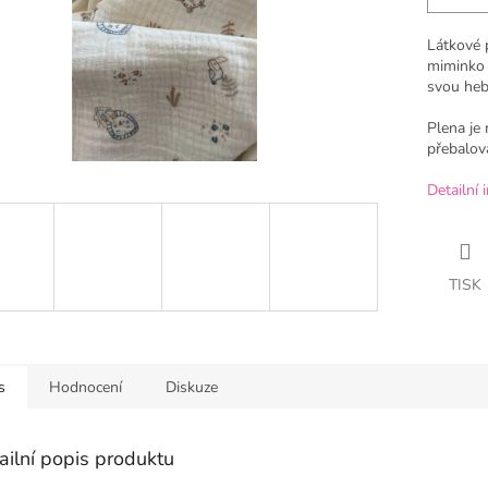
Látkové 
miminko 
svou hebk
Plena je 
přebalová
Detailní 
TISK
s
Hodnocení
Diskuze
ailní popis produktu