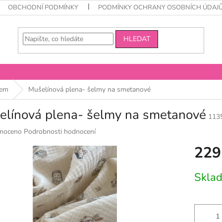
OBCHODNÍ PODMÍNKY
PODMÍNKY OCHRANY OSOBNÍCH ÚDAJ
HLEDAT
kem
Mušelínová plena- šelmy na smetanové
elínová plena- šelmy na smetanové
113
né
noceno
Podrobnosti hodnocení
ní
229
u
Měrná
Skla
cena:
k.