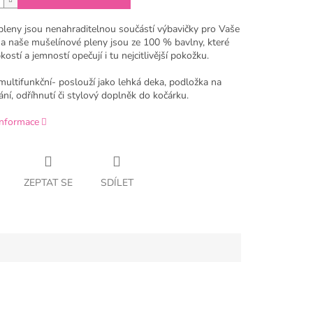
pleny jsou nenahraditelnou součástí výbavičky pro Vaše
a naše mušelínové pleny jsou ze 100 % bavlny, které
ostí a jemností opečují i tu nejcitlivější pokožku.
multifunkční- poslouží jako lehká deka, podložka na
ní, odříhnutí či stylový doplněk do kočárku.
informace
ZEPTAT SE
SDÍLET