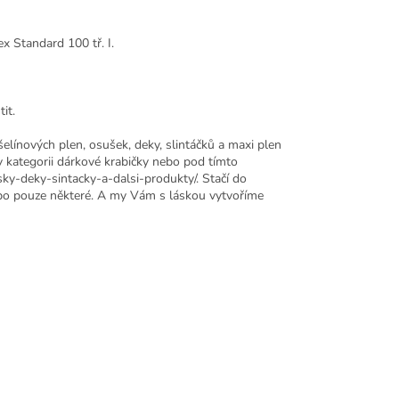
x Standard 100 tř. I.
it.
šelínových plen, osušek, deky, slintáčků a maxi plen
v kategorii dárkové krabičky nebo pod tímto
y-deky-sintacky-a-dalsi-produkty/. Stačí do
ebo pouze některé. A my Vám s láskou vytvoříme