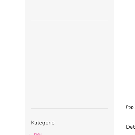
n
e
l
Popi
Přeskočit
Kategorie
kategorie
Det
Děti