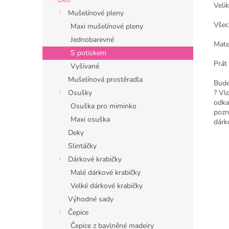
Velik
Mušelínové pleny
Všec
Maxi mušelínové pleny
Jednobarevné
Mate
S potiskem
Prát 
Vyšívané
Mušelínová prostěradla
Bude
? Vl
Osušky
odka
Osuška pro miminko
pozn
Maxi osuška
dárk
Deky
Slintáčky
Dárkové krabičky
Malé dárkové krabičky
Velké dárkové krabičky
Výhodné sady
Čepice
Čepice z bavlněné madeiry