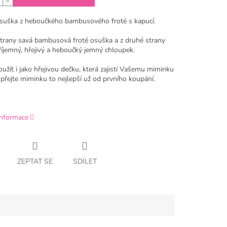
suška z heboučkého bambusového froté s kapucí.
strany savá bambusová froté osuška a z druhé strany
říjemný, hřejivý a heboučký jemný chloupek.
žít i jako hřejivou dečku, která zajistí Vašemu miminku
přejte miminku to nejlepší už od prvního koupání.
informace
ZEPTAT SE
SDÍLET