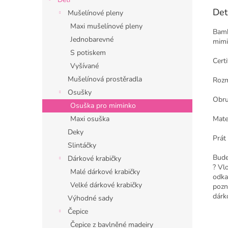
Det
Mušelínové pleny
Maxi mušelínové pleny
Bamb
Jednobarevné
mimi
S potiskem
Certi
Vyšívané
Mušelínová prostěradla
Rozm
Osušky
Obru
Osuška pro miminko
Maxi osuška
Mate
Deky
Prát 
Slintáčky
Bude
Dárkové krabičky
? Vl
Malé dárkové krabičky
odka
Velké dárkové krabičky
pozn
dárk
Výhodné sady
Čepice
Čepice z bavlněné madeiry