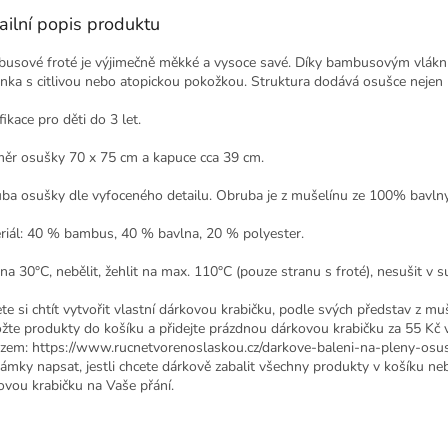
ailní popis produktu
usové froté je výjimečně měkké a vysoce savé. Díky bambusovým vlákn
nka s citlivou nebo atopickou pokožkou. Struktura dodává osušce nejen k
fikace pro děti do 3 let.
ěr osušky 70 x 75 cm a kapuce cca 39 cm.
ba osušky dle vyfoceného detailu. Obruba je z mušelínu ze 100% bavlny
riál: 40 % bambus, 40 % bavlna, 20 % polyester.
na 30°C, nebělit, žehlit na max. 110°C (pouze stranu s froté), nesušit v su
te si chtít vytvořit vlastní dárkovou krabičku, podle svých představ z mu
ožte produkty do košíku a přidejte prázdnou dárkovou krabičku za 55 Kč 
zem: https://www.rucnetvorenoslaskou.cz/darkove-baleni-na-pleny-osusk
ámky napsat, jestli chcete dárkově zabalit všechny produkty v košíku n
ovou krabičku na Vaše přání.