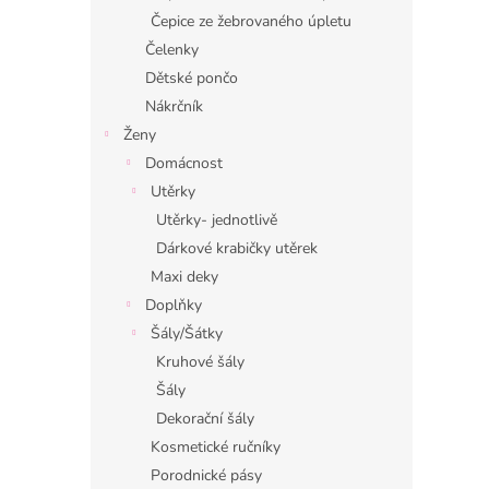
Čepice ze žebrovaného úpletu
Čelenky
Dětské pončo
Nákrčník
Ženy
Domácnost
Utěrky
Utěrky- jednotlivě
Dárkové krabičky utěrek
Maxi deky
Doplňky
Šály/Šátky
Kruhové šály
Šály
Dekorační šály
Kosmetické ručníky
Porodnické pásy