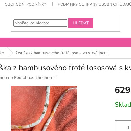
OBCHODNÍ PODMÍNKY
PODMÍNKY OCHRANY OSOBNÍCH ÚDAJ
HLEDAT
ko
Osuška z bambusového froté lososová s květinami
ška z bambusového froté lososová s k
né
noceno
Podrobnosti hodnocení
ní
629
u
Měrná
Skla
cena:
k.