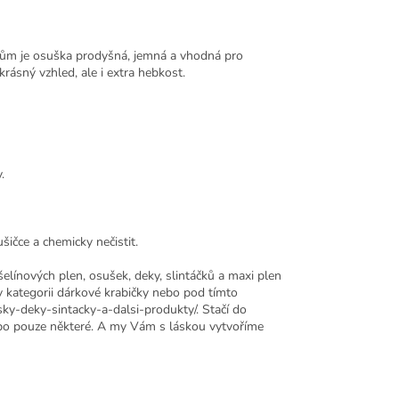
ům je osuška prodyšná, jemná a vhodná pro
rásný vzhled, ale i extra hebkost.
.
šičce a chemicky nečistit.
šelínových plen, osušek, deky, slintáčků a maxi plen
v kategorii dárkové krabičky nebo pod tímto
y-deky-sintacky-a-dalsi-produkty/. Stačí do
ebo pouze některé. A my Vám s láskou vytvoříme