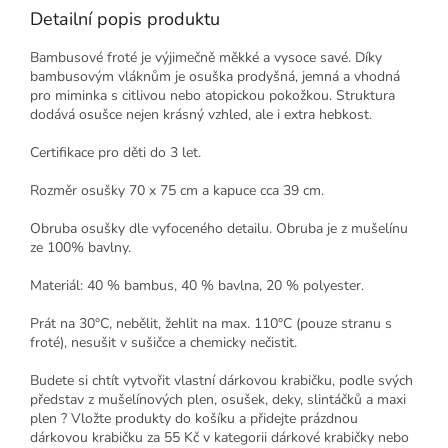
Detailní popis produktu
Bambusové froté je výjimečně měkké a vysoce savé. Díky
bambusovým vláknům je osuška prodyšná, jemná a vhodná
pro miminka s citlivou nebo atopickou pokožkou. Struktura
dodává osušce nejen krásný vzhled, ale i extra hebkost.
Certifikace pro děti do 3 let.
Rozměr osušky 70 x 75 cm a kapuce cca 39 cm.
Obruba osušky dle vyfoceného detailu. Obruba je z mušelínu
ze 100% bavlny.
Materiál: 40 % bambus, 40 % bavlna, 20 % polyester.
Prát na 30°C, nebělit, žehlit na max. 110°C (pouze stranu s
froté), nesušit v sušičce a chemicky nečistit.
Budete si chtít vytvořit vlastní dárkovou krabičku, podle svých
představ z mušelínových plen, osušek, deky, slintáčků a maxi
plen ? Vložte produkty do košíku a přidejte prázdnou
dárkovou krabičku za 55 Kč v kategorii dárkové krabičky nebo