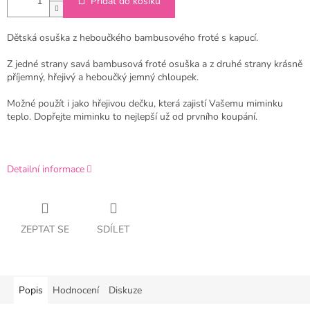
Přidat do košíku
Dětská osuška z heboučkého bambusového froté s kapucí.
Z jedné strany savá bambusová froté osuška a z druhé strany krásně
příjemný, hřejivý a heboučký jemný chloupek.
Možné použít i jako hřejivou dečku, která zajistí Vašemu miminku
teplo. Dopřejte miminku to nejlepší už od prvního koupání.
Detailní informace
ZEPTAT SE
SDÍLET
Popis
Hodnocení
Diskuze