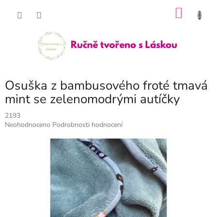
Přejít
NÁKU
na
obsah
KOŠÍK
Osuška z bambusového froté tmavá
mint se zelenomodrými autíčky
2193
Průměrné
Neohodnoceno
Podrobnosti hodnocení
hodnocení
produktu
je
0,0
z
5
hvězdiček.