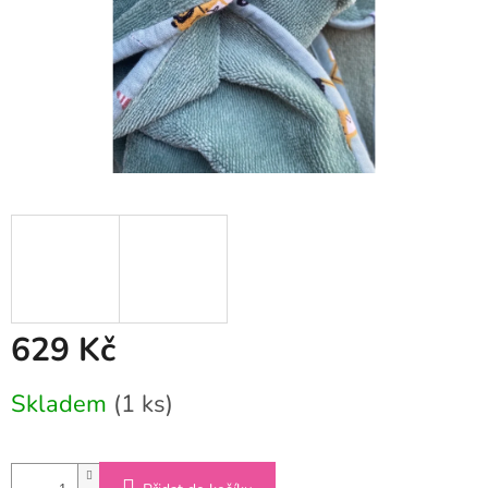
629 Kč
Měrná
Skladem
(1 ks)
cena: