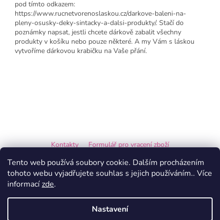
pod tímto odkazem:
https://www.rucnetvorenoslaskou.cz/darkove-baleni-na-
pleny-osusky-deky-sintacky-a-dalsi-produkty/. Stačí do
poznámky napsat, jestli chcete dárkově zabalit všechny
produkty v košíku nebo pouze některé. A my Vám s láskou
vytvoříme dárkovou krabičku na Vaše přání.
Z
á
Kontakty
Formulář pro vracení zboží
p
a
Formulář pro reklamaci
Tento web používá soubory cookie. Dalším procházením
t
tohoto webu vyjadřujete souhlas s jejich používáním.. Více
í
informací
zde
.
Vytvořil Shoptet
Nastavení