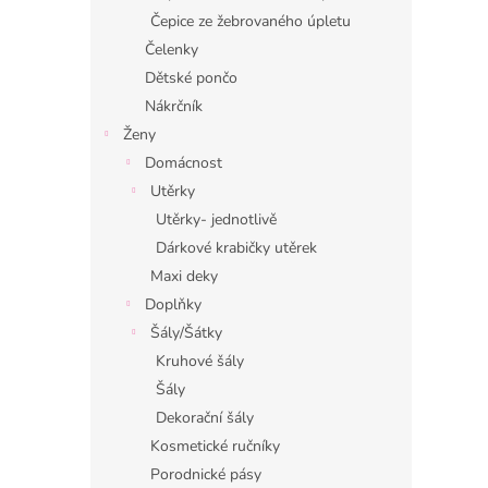
Čepice ze žebrovaného úpletu
Čelenky
Dětské pončo
Nákrčník
Ženy
Domácnost
Utěrky
Utěrky- jednotlivě
Dárkové krabičky utěrek
Maxi deky
Doplňky
Šály/Šátky
Kruhové šály
Šály
Dekorační šály
Kosmetické ručníky
Porodnické pásy