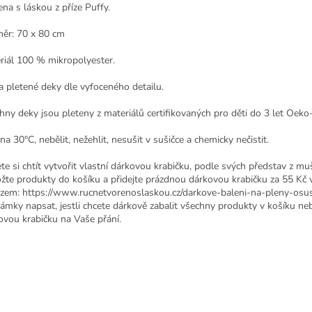
ena s láskou z příze Puffy.
ěr: 70 x 80 cm
riál 100 % mikropolyester.
a pletené deky dle vyfoceného detailu.
hny deky jsou pleteny z materiálů certifikovaných pro děti do 3 let Oeko-
na 30°C, nebělit, nežehlit, nesušit v sušičce a chemicky nečistit.
te si chtít vytvořit vlastní dárkovou krabičku, podle svých představ z mu
ožte produkty do košíku a přidejte prázdnou dárkovou krabičku za 55 Kč 
zem: https://www.rucnetvorenoslaskou.cz/darkove-baleni-na-pleny-osusk
ámky napsat, jestli chcete dárkově zabalit všechny produkty v košíku n
ovou krabičku na Vaše přání.