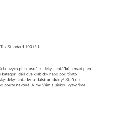
Tex Standard 100 tř. I.
šelínových plen, osušek, deky, slintáčků a maxi plen
v kategorii dárkové krabičky nebo pod tímto
y-deky-sintacky-a-dalsi-produkty/. Stačí do
ebo pouze některé. A my Vám s láskou vytvoříme