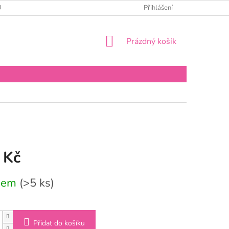
Ů
Přihlášení
NÁKUPNÍ
Prázdný košík
KOŠÍK
 Kč
dem
(>5 ks)
Přidat do košíku