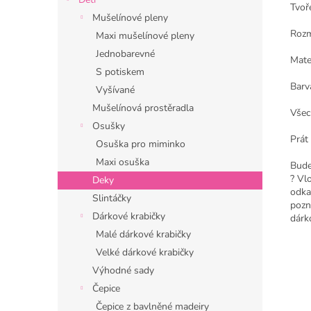
Tvoř
Mušelínové pleny
Rozm
Maxi mušelínové pleny
Jednobarevné
Mate
S potiskem
Barv
Vyšívané
Mušelínová prostěradla
Všec
Osušky
Prát 
Osuška pro miminko
Maxi osuška
Bude
? Vl
Deky
odka
Slintáčky
pozn
Dárkové krabičky
dárk
Malé dárkové krabičky
Velké dárkové krabičky
Výhodné sady
Čepice
Čepice z bavlněné madeiry