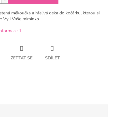
etená měkoučká a hřejivá deka do kočárku, kterou si
te Vy i Vaše miminko.
informace
ZEPTAT SE
SDÍLET