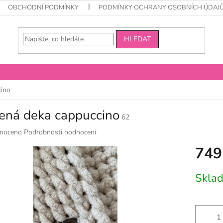
OBCHODNÍ PODMÍNKY
PODMÍNKY OCHRANY OSOBNÍCH ÚDAJ
HLEDAT
cino
tená deka cappuccino
62
né
noceno
Podrobnosti hodnocení
ní
749
u
Měrná
Skla
cena:
k.