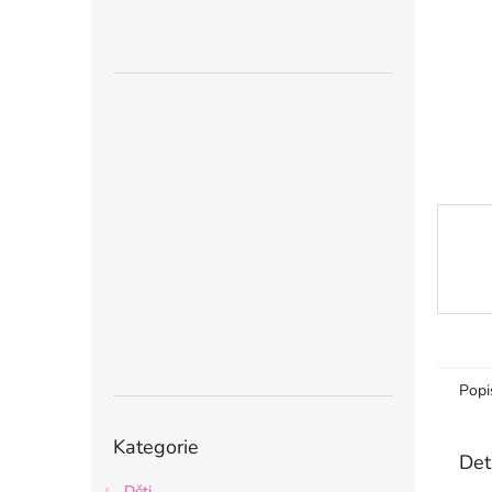
n
e
l
Popi
Přeskočit
Kategorie
kategorie
Det
Děti