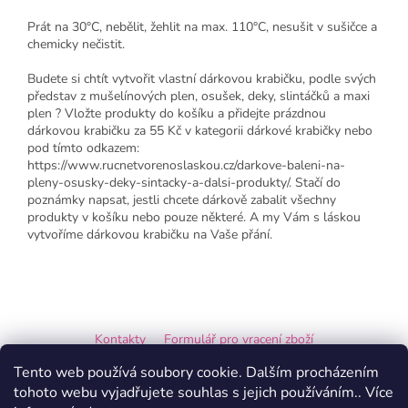
Prát na 30°C, nebělit, žehlit na max. 110°C, nesušit v sušičce a
chemicky nečistit.
Budete si chtít vytvořit vlastní dárkovou krabičku, podle svých
představ z mušelínových plen, osušek, deky, slintáčků a maxi
plen ? Vložte produkty do košíku a přidejte prázdnou
dárkovou krabičku za 55 Kč v kategorii dárkové krabičky nebo
pod tímto odkazem:
https://www.rucnetvorenoslaskou.cz/darkove-baleni-na-
pleny-osusky-deky-sintacky-a-dalsi-produkty/. Stačí do
poznámky napsat, jestli chcete dárkově zabalit všechny
produkty v košíku nebo pouze některé. A my Vám s láskou
vytvoříme dárkovou krabičku na Vaše přání.
Z
á
Kontakty
Formulář pro vracení zboží
p
a
Formulář pro reklamaci
Tento web používá soubory cookie. Dalším procházením
t
tohoto webu vyjadřujete souhlas s jejich používáním.. Více
í