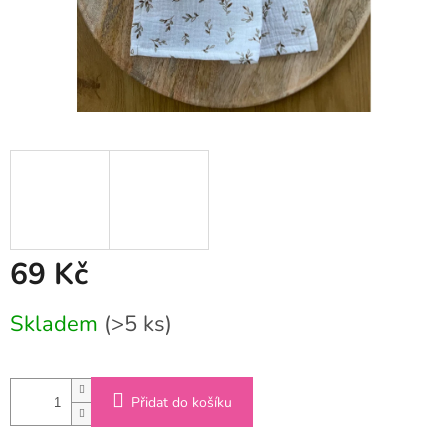
69 Kč
Měrná
Skladem
(>5 ks)
cena:
Přidat do košíku