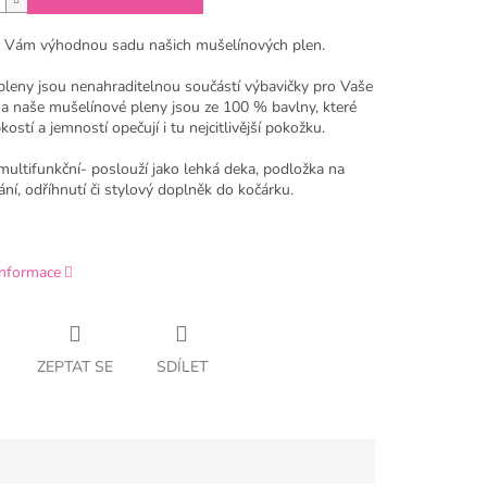
 Vám výhodnou sadu našich mušelínových plen.
pleny jsou nenahraditelnou součástí výbavičky pro Vaše
a naše mušelínové pleny jsou ze 100 % bavlny, které
ostí a jemností opečují i tu nejcitlivější pokožku.
multifunkční- poslouží jako lehká deka, podložka na
ní, odříhnutí či stylový doplněk do kočárku.
informace
ZEPTAT SE
SDÍLET