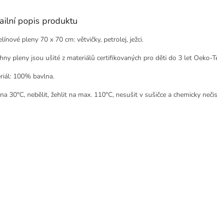
ailní popis produktu
ínové pleny 70 x 70 cm: větvičky, petrolej, ježci.
hny pleny jsou ušité z materiálů certifikovaných pro děti do 3 let Oeko-Te
riál: 100% bavlna.
na 30°C, nebělit, žehlit na max. 110°C, nesušit v sušičce a chemicky nečist