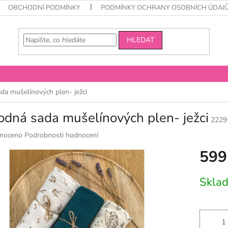
OBCHODNÍ PODMÍNKY
PODMÍNKY OCHRANY OSOBNÍCH ÚDAJ
HLEDAT
a mušelínových plen- ježci
dná sada mušelínových plen- ježci
2229
né
noceno
Podrobnosti hodnocení
ní
599
u
Měrná
Skla
cena:
k.