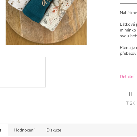
Nabízíme
Látkové 
miminko 
svou hebk
Plena je 
přebalová
Detailní 
TISK
s
Hodnocení
Diskuze