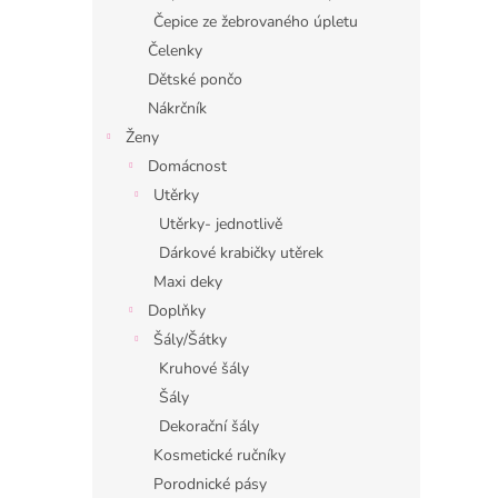
Čepice ze žebrovaného úpletu
Čelenky
Dětské pončo
Nákrčník
Ženy
Domácnost
Utěrky
Utěrky- jednotlivě
Dárkové krabičky utěrek
Maxi deky
Doplňky
Šály/Šátky
Kruhové šály
Šály
Dekorační šály
Kosmetické ručníky
Porodnické pásy