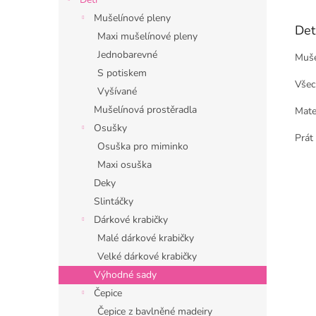
Mušelínové pleny
Det
Maxi mušelínové pleny
Jednobarevné
Mušel
S potiskem
Všec
Vyšívané
Mušelínová prostěradla
Mate
Osušky
Prát 
Osuška pro miminko
Maxi osuška
Deky
Slintáčky
Dárkové krabičky
Malé dárkové krabičky
Velké dárkové krabičky
Výhodné sady
Čepice
Čepice z bavlněné madeiry